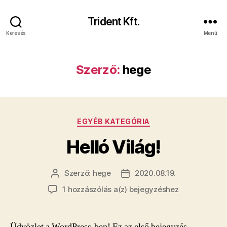
Trident Kft.
Keresés
Menü
Szerző:
hege
Kategóriák
EGYÉB KATEGÓRIA
Helló Világ!
Szerző:
hege
2020.08.19.
Bejegyzés
Bejegyzés
szerzője
dátuma
Helló
1 hozzászólás a(z)
bejegyzéshez
Világ!
Üdvözlet a WordPress-ben! Ez az első bejegyzés,