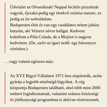
Üdvözlet az Olvasóknak! Nappal biciklis pizzafutár
vagyok, éjszaka pedig egy törekvő színész-tanonc, ez
pedig az én weboldalam.
Budapesten élek és van egy csodálatos német juhász
kutyám, aki Velorex névre hallgat. Kedvenc
koktélom a Piña Colada, de a Mojitot is nagyon
kedvelem. (De, azért az igazi nedű: egy bársonyos
vörösbor.)
…vagy valami egészen más:
Az XYZ Bigyó Vállalatot 1971-ben alapították, azóta
gyártja a legjobb minőségű bigyókat. A cég
központja Budapesten található, ahol több mint 2000
embert foglalkoztatnak, valamint számos közösségi
és jótékonysági programban is aktívan résztvesznek.